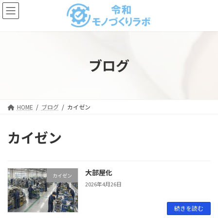
コ
ナ
ン
ビ
テ
ゲ
ン
ー
ツ
シ
へ
ョ
ブログ
ス
ン
キ
に
ッ
移
プ
動
HOME
ブログ
カイゼン
カイゼン
大部屋化
カイゼン
2026年4月26日
続きを読む